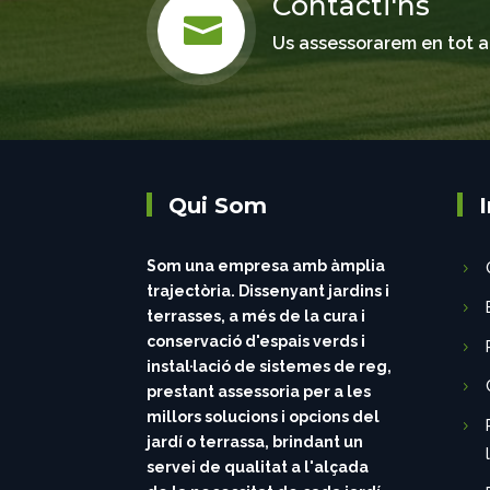
Contacti'ns

Us assessorarem en tot a
Qui Som
Som una empresa amb àmplia
trajectòria. Dissenyant jardins i
terrasses, a més de la cura i
conservació d'espais verds i
instal·lació de sistemes de reg,
prestant assessoria per a les
millors solucions i opcions del
jardí o terrassa, brindant un
servei de qualitat a l'alçada