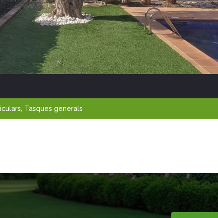
iculars
,
Tasques generals