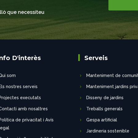
llò que necessiteu
Info D'interès
Serveis
Qui som
Manteniment de comuni
Els nostres serveis
Manteniment jardins priv
Projectes executats
Disseny de jardins
Contacti amb nosaltres
Treballs generals
Política de privacitat i Avís
Gespa artificial
legal
Jardineria sostenible