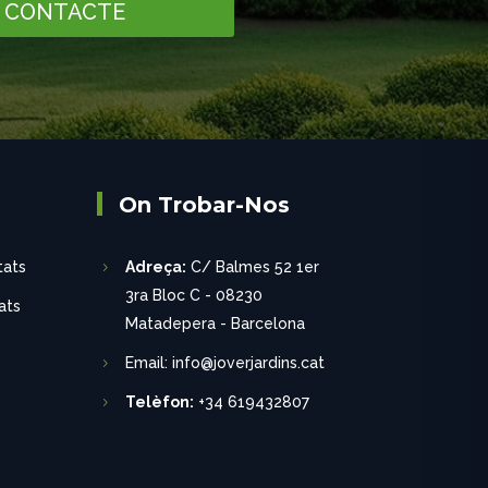
CONTACTE
On Trobar-Nos
tats
Adreça:
C/ Balmes 52 1er
3ra Bloc C - 08230
ats
Matadepera - Barcelona
Email: info@joverjardins.cat
Telèfon:
+34 619432807