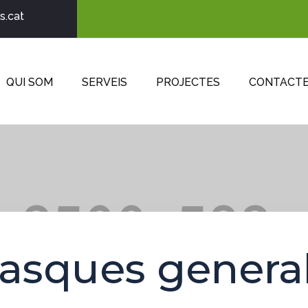
s.cat
QUI SOM
SERVEIS
PROJECTES
CONTACT
asques genera