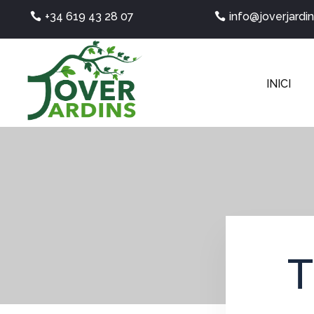
+34 619 43 28 07
info@joverjardin
INICI
T