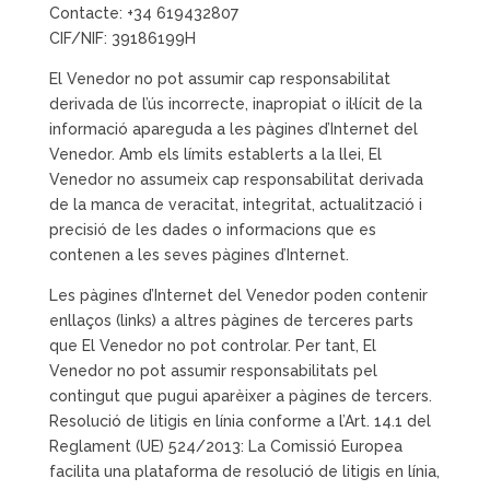
Contacte: +34 619432807
CIF/NIF: 39186199H
El Venedor no pot assumir cap responsabilitat
derivada de l’ús incorrecte, inapropiat o il·lícit de la
informació apareguda a les pàgines d’Internet del
Venedor. Amb els límits establerts a la llei, El
Venedor no assumeix cap responsabilitat derivada
de la manca de veracitat, integritat, actualització i
precisió de les dades o informacions que es
contenen a les seves pàgines d’Internet.
Les pàgines d’Internet del Venedor poden contenir
enllaços (links) a altres pàgines de terceres parts
que El Venedor no pot controlar. Per tant, El
Venedor no pot assumir responsabilitats pel
contingut que pugui aparèixer a pàgines de tercers.
Resolució de litigis en línia conforme a l’Art. 14.1 del
Reglament (UE) 524/2013: La Comissió Europea
facilita una plataforma de resolució de litigis en línia,